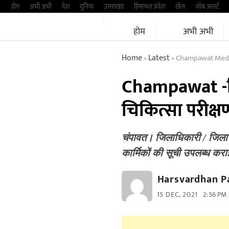
Skip
होम
अभी अभी
देश
दुनिया
उत्तराखंड
हिमांचल प्रदेश
खेल
जॉब अलर्ट
to
होम
अभी अभी
content
Home
Latest
Champawat Medic
»
»
Champawat -निर्
चिकित्सा परीक्
चंपावत। जिलाधिकारी / जिला नि
कार्मिकों की सूची उपलब्ध करा
Harsvardhan P
15 DEC, 2021
2:56 PM