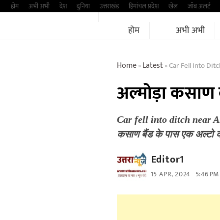
Skip
होम
अभी अभी
देश
दुनिया
उत्तराखंड
हिमांचल प्रदेश
खेल
जॉब अलर्ट
to
होम
अभी अभी
content
Home
Latest
Car Fell Into Di
»
»
अल्मोड़ा कसाण ब
Car fell into ditch near Al
कसाण बैंड के पास एक अल्टो
Editor1
15 APR, 2024
5:46 PM