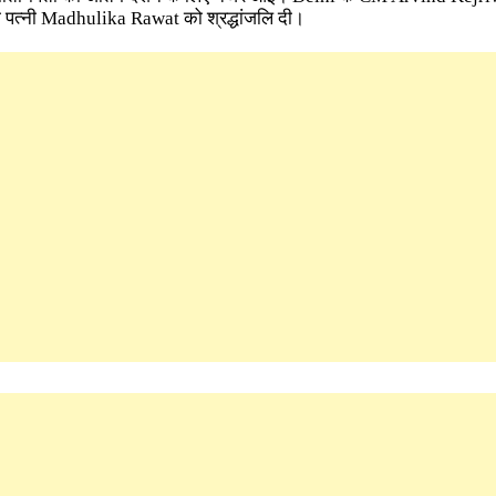
त्नी Madhulika Rawat को श्रद्धांजलि दी।