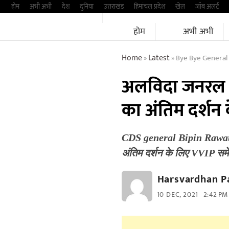
Skip
होम
अभी अभी
देश
दुनिया
उत्तराखंड
हिमांचल प्रदेश
खेल
जॉब अलर्ट
to
होम
अभी अभी
content
Home
Latest
Bye Bye General
»
»
अलविदा जनरल ब
का अंतिम दर्शन 
CDS general Bipin Rawat र
अंतिम दर्शन के लिए VVIP स
Harsvardhan P
10 DEC, 2021
2:42 PM