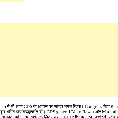
it Shah ने भी आज CDS के आवास पर जाकर नमन किया। Congress नेता Rah
पुष्प अर्पित कर श्रद्धांजलि दी। CDS general Bipin Rawat और Madhu
े माता-पिता को अंतिम दर्शन के लिए नजर आई। Delhi के CM Arvind Kejri