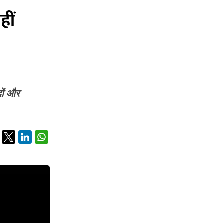
हीं
दों और