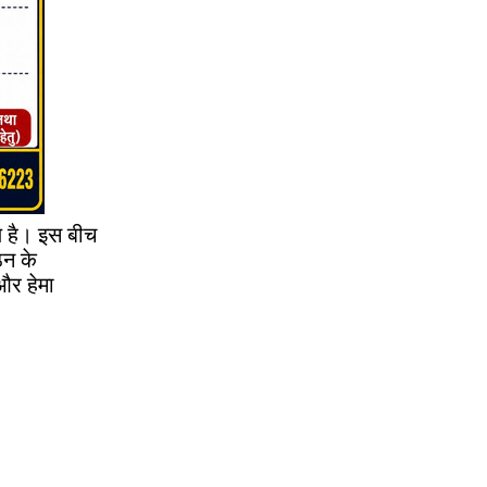
िय है। इस बीच
गठन के
और हेमा