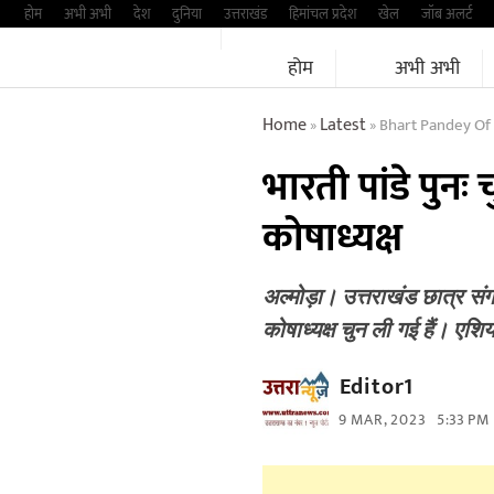
Skip
होम
अभी अभी
देश
दुनिया
उत्तराखंड
हिमांचल प्रदेश
खेल
जॉब अलर्ट
to
होम
अभी अभी
content
Home
Latest
Bhart Pandey Of
»
»
भारती पांडे पुनः 
कोषाध्यक्ष
अल्मोड़ा। उत्तराखंड छात्र सं
कोषाध्यक्ष चुन ली गई हैं। एशिय
Editor1
9 MAR, 2023
5:33 PM