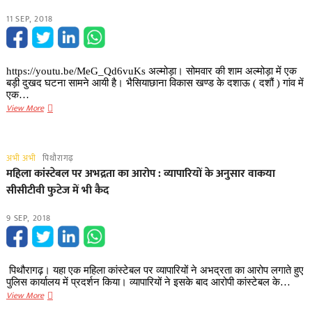
में
11 SEP, 2018
ऐसा
क्या
है
https://youtu.be/MeG_Qd6vuKs अल्मोड़ा। सोमवार की शाम अल्मोड़ा में एक
बड़ी दुखद घटना सामने आयी है। भैसियाछाना विकास खण्ड के दशाऊ ( दशौं ) गांव में
एक…
बिग
View More
ब्रेकिंग
अल्मोड़ा
में
अभी अभी
पिथौरागढ़
एसिड
महिला कांस्टेबल पर अभद्रता का आरोप : व्यापारियों के अनुसार वाकया
अटैक
सीसीटीवी फुटेज में भी कैद
से
एक
9 SEP, 2018
ही
परिवार
के
सात
पिथौरागढ़। यहा एक महिला कांस्टेबल पर व्यापारियों ने अभद्रता का आरोप लगाते हुए
लोग
पुलिस कार्यालय में प्रदर्शन किया। व्यापारियों ने इसके बाद आरोपी कांस्टेबल के…
झुलसे
महिला
View More
आरोपी
कांस्टेबल