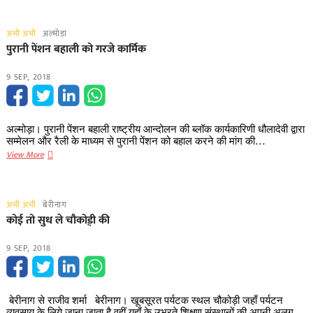
भी
पर
अस्पताल
अभद्रता
में
अभी अभी
अल्मोड़ा
का
भर्ती
पुरानी पेंशन बहाली को गरजे कार्मिक
आरोप
:
9 SEP, 2018
व्यापारियों
के
अनुसार
वाकया
अल्मोड़ा। पुरानी पेंशन बहाली राष्ट्रीय आन्दोलन की ब्लॉक कार्यकारिणी धौलादेवी द्वारा
सीसीटीवी
सम्मेलन और रैली के माध्यम से पुरानी पेंशन को बहाल करने की मांग की…
फुटेज
पुरानी
View More
में
पेंशन
भी
बहाली
कैद
को
अभी अभी
बेरीनाग
गरजे
कोई तो सुध ले चौकोड़़ी की
कार्मिक
9 SEP, 2018
बेरीनाग से राजीव शर्मा बेरीनाग। खूबसूरत पर्यटक स्थल चौकोड़ी जहाँ पर्यटन
व्यवसाय के लिये जाना जाता है,वहीं यहाँ के उभरते शिक्षण संस्थानों की अपनी अलग