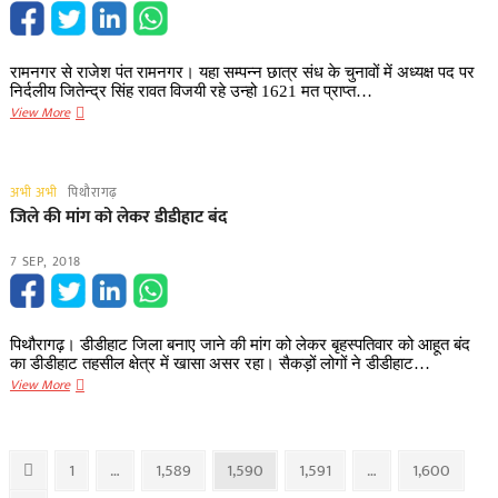
खाली
:
अंकिता
रामनगर से राजेश पंत रामनगर। यहा सम्पन्न छात्र संध के चुनावों में अध्यक्ष पद पर
बनी
निर्दलीय जितेन्द्र सिंह रावत विजयी रहे उन्हो 1621 मत प्राप्त…
छात्र
रामनगर
View More
संघ
में
उपाध्यक्ष
निर्दलीय
जितेंद्र
अभी अभी
पिथौरागढ़
सिंह
जिले की मांग को लेकर डीडीहाट बंद
रावत
बने
7 SEP, 2018
छात्र
संघ
अध्यक्ष
पिथौरागढ़। डीडीहाट जिला बनाए जाने की मांग को लेकर बृहस्पतिवार को आहूत बंद
का डीडीहाट तहसील क्षेत्र में खासा असर रहा। सैकड़ों लोगों ने डीडीहाट…
जिले
View More
की
मांग
को
Posts
Previous
Page
Page
Page
Page
Page
1
…
1,589
1,590
1,591
…
1,600
लेकर
page
डीडीहाट