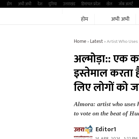
Skip
होम
अभी अभी
देश
दुनिया
उत्तराखंड
हिमांचल प्रदेश
खेल
जॉब अलर्ट
to
होम
अभी अभी
content
Home
Latest
Artist Who Uses 
»
»
अल्मोड़ा:: एक
इस्तेमाल करता ह
लिए लोगों को जाग
Almora: artist who uses 
to vote on the beat of Hu
Editor1
14 APR, 2024
1:22 PM