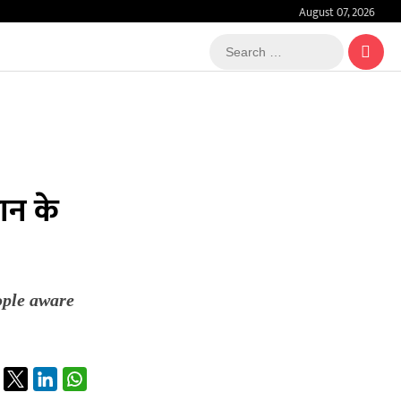
August 07, 2026
Search
…
ान के
ople aware