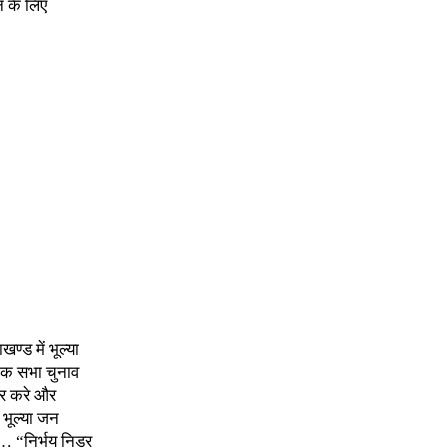
न के लिए
्ड में भूल्या
ोक सभा चुनाव
िर करे और
भूल्या जन
… “निर्भय निडर