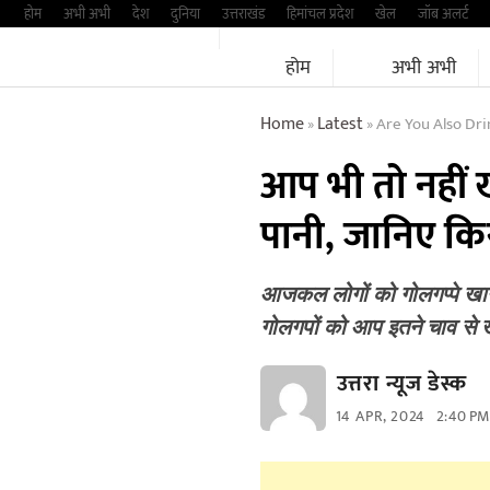
Skip
होम
अभी अभी
देश
दुनिया
उत्तराखंड
हिमांचल प्रदेश
खेल
जॉब अलर्ट
to
होम
अभी अभी
content
Home
Latest
Are You Also Dr
»
»
आप भी तो नहीं ख
पानी, जानिए कि
आजकल लोगों को गोलगप्पे खाना
गोलगपों को आप इतने चाव से
उत्तरा न्यूज डेस्क
14 APR, 2024
2:40 PM