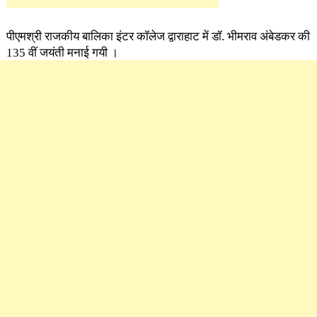
पीएमश्री राजकीय बालिका इंटर कॉलेज द्वाराहाट में डॉ. भीमराव अंबेडकर की
135 वीं जयंती मनाई गयी ।