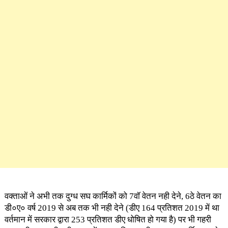
वक्ताओं ने अभी तक दुग्ध सघ कार्मिकों को 7वॉ वेतन नही देने, 6ठे वेतन का
डी०ए० वर्ष 2019 से अब तक भी नही देने (डीए 164 प्रतिशत 2019 में था
वर्तमान में सरकार द्वारा 253 प्रतिशत डीए धोषित हो गया है) पर भी गहरी