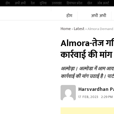
Skip
होम
अभी अभी
देश
दुनिया
उत्तराखंड
हिमांचल प्रदेश
खेल
जॉब अलर्ट
to
होम
अभी अभी
content
Home
Latest
Almora Demand F
»
»
Almora-तेज गति
कार्रवाई की मांग
अल्मोड़ा। अल्मोडा में आम आदमी
कार्रवाई की मांग उठाई है। पार
Harsvardhan P
17 FEB, 2023
2:29 PM