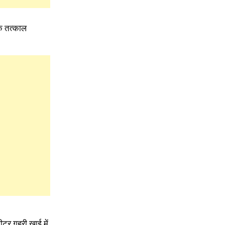
के तत्काल
ीटर गहरी खाई में