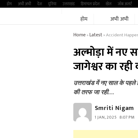
Skip
होम
अभी अभी
देश
दुनिया
उत्तराखंड
हिमांचल प्रदेश
खेल
जॉब अलर्ट
to
होम
अभी अभी
content
Home
Latest
Accident Happened In
»
»
अल्मोड़ा में नए
जागेश्वर का रही
उत्तराखंड में नए साल के पहले ह
की तरफ जा रही…
Smriti Nigam
1 JAN, 2025
8:07 PM