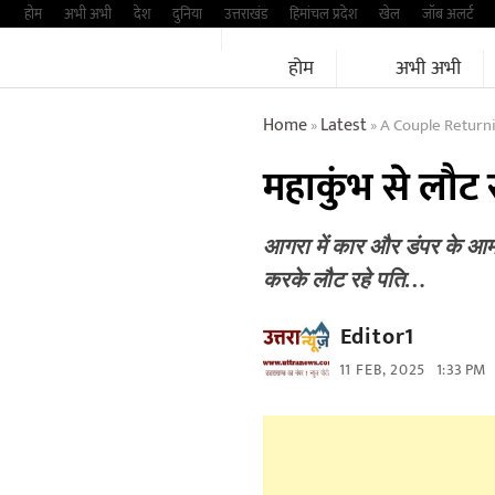
Skip
होम
अभी अभी
देश
दुनिया
उत्तराखंड
हिमांचल प्रदेश
खेल
जॉब अलर्ट
to
होम
अभी अभी
content
Home
Latest
A Couple Return
»
»
महाकुंभ से लौट र
आगरा में कार और डंपर के आमन
करके लौट रहे पति…
Editor1
11 FEB, 2025
1:33 PM