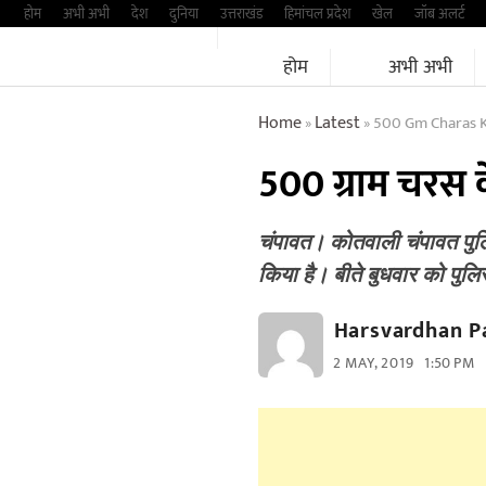
Skip
होम
अभी अभी
देश
दुनिया
उत्तराखंड
हिमांचल प्रदेश
खेल
जॉब अलर्ट
to
होम
अभी अभी
content
Home
Latest
500 Gm Charas Ke
»
»
500 ग्राम चरस
चंपावत। कोतवाली चंपावत पुलि
किया है। बीते बुधवार को पुल
Harsvardhan P
2 MAY, 2019
1:50 PM