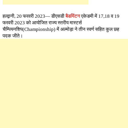
हल्द्वानी, 20 फरवरी 2023— डीएसडी
बैडमिंटन
एकेडमी में 17,18 व 19
फरवरी 2023 को आयोजित राज्य स्तरीय मास्टर्स
चैम्पियनशिप(Championship) में अल्मोड़ा ने तीन स्वर्ण सहित कुल छह
पदक जीते।