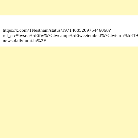
https://x.com/TNestham/status/1971468520975446068?
ref_src=twsrc%5Etfw%7Ctwcamp%5Etweetembed%7Ctwterm%5E19
news.dailyhunt.in%2F