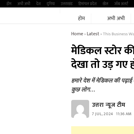
Skip
होम
अभी अभी
देश
दुनिया
उत्तराखंड
हिमांचल प्रदेश
खेल
जॉब अलर्ट
to
होम
अभी अभी
content
Home
Latest
This Business Was Go
»
»
मेडिकल स्टोर की
देखा तो उड़ गए 
हमारे देश में मेडिकल की पढ़ा
कुछ लोग…
उत्तरा न्यूज टीम
7 JUL, 2024
11:36 AM