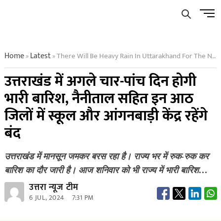
Skip
Men
to
Butto
content
Home
Latest
There Will Be Heavy Rain In Uttarakhand For The Next Four Five Days Schools And Anganwadi Centers Will Remain Closed In These Eight Districts Including Nainital
»
»
उत्तराखंड में अगले चार-पांच दिन होगी
भारी बारिश, नैनीताल सहित इन आठ
जिलों में स्कूल और आंगनबाड़ी केंद्र रहेंगे
बंद
उत्तराखंड में मानसून जमकर बरस रहा है। राज्य भर में रुक-रुक कर
बारिश का दौर जारी है। आज शनिवार को भी राज्य में भारी बारिश…
उत्तरा न्यूज टीम
6 JUL, 2024
7:31 PM