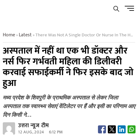
Skip
Men
to
Butto
content
Home
Latest
There Was Not A Single Doctor Or Nurse In The Hospital Then The Pregnant Woman Was Delivered By A Sweeper Then What Happened After That
»
»
अस्पताल में नहीं था एक भी डॉक्टर और
नर्स फिर गर्भवती महिला की डिलीवरी
करवाई सफाईकर्मी ने फिर इसके बाद जो
हुआ
मध्य प्रदेश के शिवपुरी के प्राथमिक अस्पताल से लेकर जिला
अस्पताल तक स्वास्थ्य सेवाएं वेंटिलेटर पर हैं और इसी का परिणाम आए
दिन किसी ने…
उत्तरा न्यूज टीम
12 AUG, 2024
6:12 PM