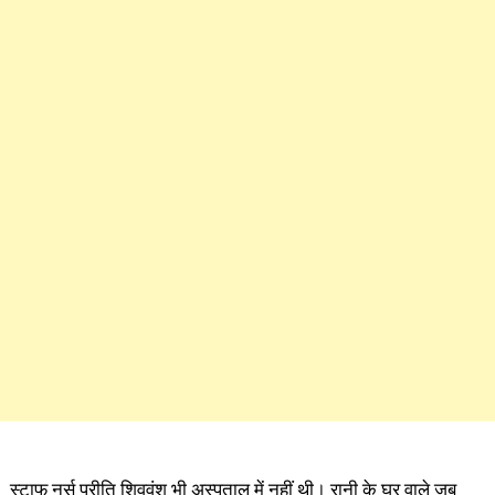
स्टाफ नर्स प्रीति शिववंश भी अस्पताल में नहीं थी। रानी के घर वाले जब