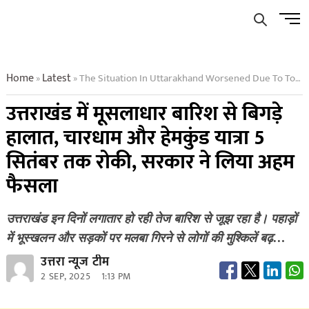
Skip
Men
to
Butto
content
Home
Latest
The Situation In Uttarakhand Worsened Due To Torrential Rains The Char Dham And Hemkund Yatra Were Stopped Till September 5 The Government Took An Important Decision
»
»
उत्तराखंड में मूसलाधार बारिश से बिगड़े
हालात, चारधाम और हेमकुंड यात्रा 5
सितंबर तक रोकी, सरकार ने लिया अहम
फैसला
उत्तराखंड इन दिनों लगातार हो रही तेज बारिश से जूझ रहा है। पहाड़ों
में भूस्खलन और सड़कों पर मलबा गिरने से लोगों की मुश्किलें बढ़…
उत्तरा न्यूज टीम
2 SEP, 2025
1:13 PM