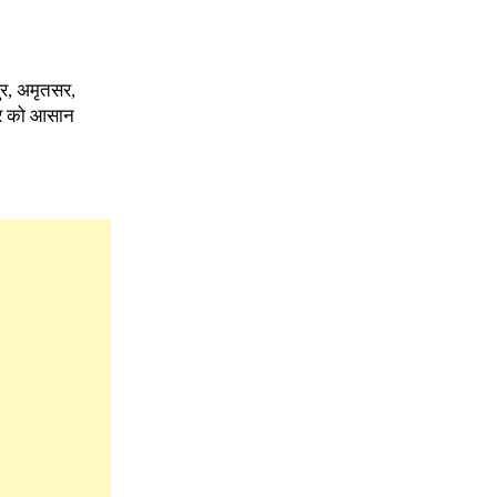
ुर, अमृतसर,
सफर को आसान