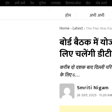
Skip
होम
अभी अभी
देश
दुनिया
उत्तराखंड
हिमांचल प्रदेश
खेल
जॉब अलर्ट
to
होम
अभी अभी
content
Home
Latest
The Plan Was Pas
»
»
बोर्ड बैठक में य
लिए चलेंगी डीटी
करीब दो दशक बाद दिल्ली परिवह
के लिए 6…
Smriti Nigam
26 SEP, 2025
11:20 A