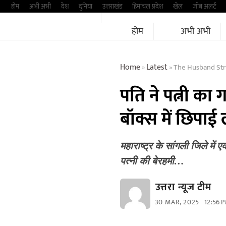
Skip
होम
अभी अभी
देश
दुनिया
उत्तराखंड
हिमांचल प्रदेश
खेल
जॉब अलर्ट
to
होम
अभी अभी
content
Home
Latest
The Husband Strangled 
»
»
पति ने पत्नी का 
बॉक्स में छिप
महाराष्ट्र के सांगली जिले में
पत्नी की बेरहमी…
उत्तरा न्यूज टीम
30 MAR, 2025
12:56 