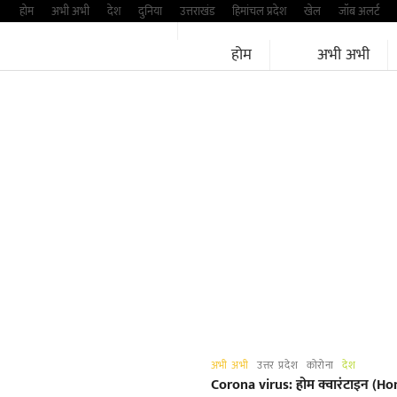
Skip
होम
अभी अभी
देश
दुनिया
उत्तराखंड
हिमांचल प्रदेश
खेल
जॉब अलर्ट
to
होम
अभी अभी
content
अभी अभी
उत्तर प्रदेश
कोरोना
देश
Corona virus: होम क्वारंटाइन (Home 