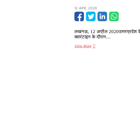
12 APR, 2020
लखनऊ, 12 अप्रैल 2020उत्तरप्रदेश के बा
क्वारंटाइन के दौरान…
Corona
View More
virus:
होम
क्वारंटाइन
(Home
quarantine)
में
रखे
82
वर्षीय
बुजुर्ग
की
मौत
(Death),
शव
में