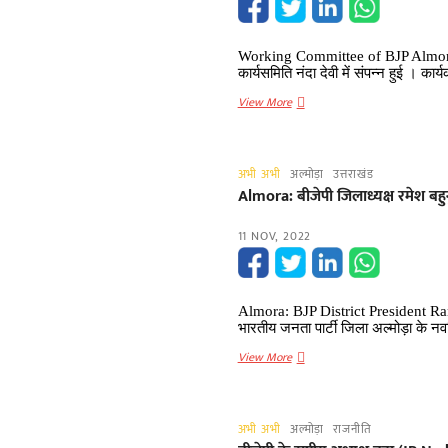
मंडल
के
कार्यकर्ता
Working Committee of BJP Almora
भी
कार्यसमिति नंदा देवी में संपन्न हुई । कार
गदगद,बांटी
भाजपा
View More
मिठाइयां
अल्मोड़ा
(BJP
Almora)नगर
अभी अभी
अल्मोड़ा
उत्तराखंड
मंडल
Almora: बीजेपी जिलाध्यक्ष रमेश बहुगु
की
कार्यसमिति
11 NOV, 2022
Almora: BJP District President R
भारतीय जनता पार्टी जिला अल्मोड़ा के नव
Almora:
View More
बीजेपी
जिलाध्यक्ष
रमेश
अभी अभी
अल्मोड़ा
राजनीति
बहुगुणा