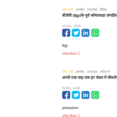
बीजेपी
प्रदेश
अभी अभी
अल्मोड़ा
उत्तराखंड
विविध
महामंत्री
बीजेपी (Bjp)के पूर्व कोषाध्यक्ष जगद
(BJP
state
25 JUL, 2020
general
secretary)
ने
कार्यकर्ताओं
Bjp
को
बीजेपी
View More
दिए
(Bjp)के
आवश्यक
पूर्व
दिशा
कोषाध्यक्ष
निर्देश
अभी अभी
अल्मोड़ा
उत्तराखंड
पर्यावरण
जगदीश
अगले एक माह तक हर मंडल में पौधर
चौहान
को
19 JUL, 2020
पितृशोक
plantation
अगले
View More