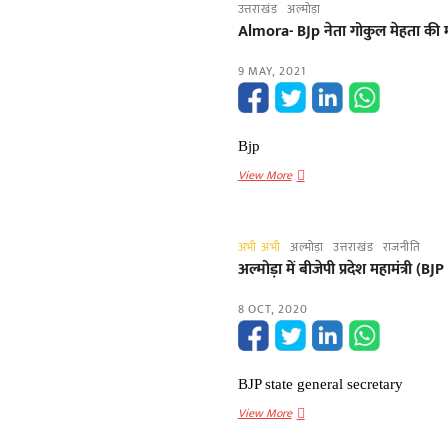
उत्तराखंड
अल्मोड़ा
जयंती
Almora- BJp नेता गोकुल मेहता की 
पर
बीजेपी
9 MAY, 2021
कार्यकर्ताओं
ने
विश्वनाथ
घाट
Bjp
पर
Almora-
View More
चलाया
BJp
सफाई
नेता
अभियान
गोकुल
अभी अभी
अल्मोड़ा
उत्तराखंड
राजनीति
मेहता
अल्मोड़ा में बीजेपी प्रदेश महामंत्री
की
माता
8 OCT, 2020
का
निधन
BJP state general secretary
अल्मोड़ा
View More
में