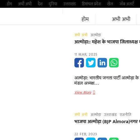
Skip
होम
अभी अभी
देश
दुनिया
उत्तराखंड
हिमांचल प्रदेश
खेल
जॉब अलर्ट
to
होम
अभी अभी
content
अभी अभी
अल्मोड़ा
अल्मोड़ा:: महेश के भाजपा जिलाध्यक्ष
11 MAR, 2025
अल्मोड़ा: भारतीय जनता पार्टी अल्मोड़ा 
मंडल अध्यक्ष…
अल्मोड़ा::
View More
महेश
के
भाजपा
अभी अभी
अल्मोड़ा
उत्तराखंड
राजनीति
जिलाध्यक्ष
भाजपा अल्मोड़ा (BJP Almora)नगर म
बनने
पर
22 FEB, 2023
ताकुला