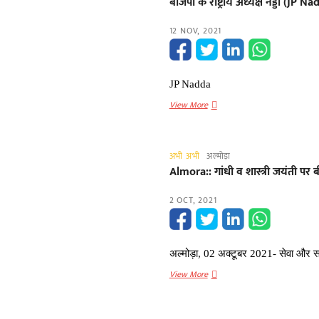
बीजेपी के राष्ट्रीय अध्यक्ष नड्डा (JP N
ने
ग्रहण
12 NOV, 2021
किया
कार्यभार,
कार्यकर्ताओं
ने
JP Nadda
किया
बीजेपी
View More
भव्य‌
के
स्वागत
राष्ट्रीय
अध्यक्ष
अभी अभी
अल्मोड़ा
नड्डा
Almora:: गांधी व शास्त्री जयंती पर
(JP
Nadda)15
2 OCT, 2021
नवंबर
को
अल्मोड़ा
में,
अल्मोड़ा, 02 अक्टूबर 2021- सेवा और स
बीजेपी
Almora::
View More
में
गांधी
तैयारियां
व
शुरू
शास्त्री