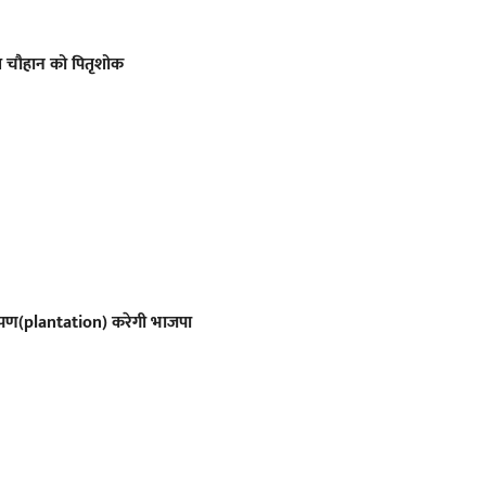
ीश चौहान को पितृशोक
ोपण(plantation) करेगी भाजपा