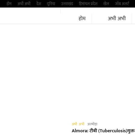
Skip
होम
अभी अभी
देश
दुनिया
उत्तराखंड
हिमांचल प्रदेश
खेल
जॉब अलर्ट
to
होम
अभी अभी
content
अभी अभी
अल्मोड़ा
Almora: टीबी (Tuberculosis)मुक