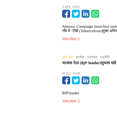
3 APR, 2022
Almora: Campaign launched under Tu
गाँव में ‘टीबी (Tuberculosis)मुक्त अभि
Almora:
View More
टीबी
(Tuberculosis)मुक्त
अभियान
अभी अभी
अल्मोड़ा
उत्तराखंड
राजनीति
के
भाजपा नेता (BJP leader)सुभाष पांडे ने ग
तहत
चलाया
18 JUL, 2020
अभियान
BJP leader
भाजपा
View More
नेता
(BJP
leader)सुभाष