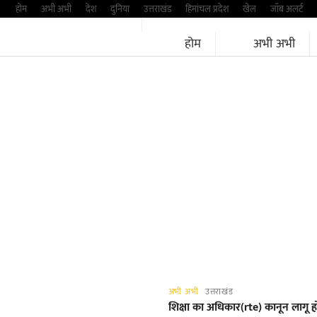
Skip
होम
अभी अभी
देश
दुनिया
उत्तराखंड
हिमांचल प्रदेश
खेल
जॉब अलर्ट
to
होम
अभी अभी
content
अभी अभी
उत्तराखंड
शिक्षा का अधिकार(rte) कानून लागू होन