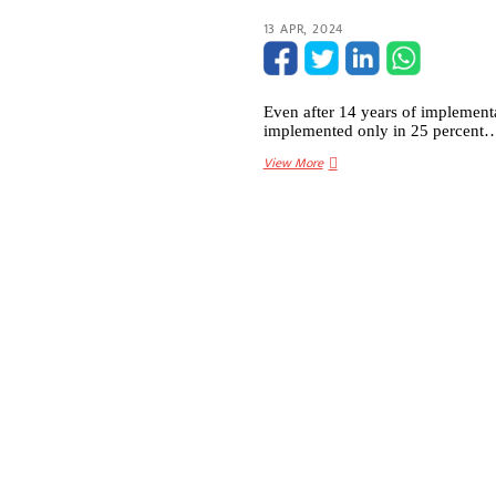
13 APR, 2024
Even after 14 years of implementa
implemented only in 25 percent
शिक्षा
View More
का
अधिकार(rte)
कानून
लागू
होने
14
वर्ष
बाद
भी
नहीं
सुधरे
हालात,
केवल
25
फीसदी