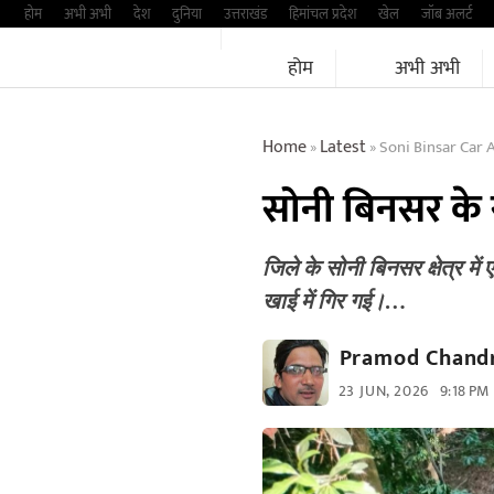
Skip
होम
अभी अभी
देश
दुनिया
उत्तराखंड
हिमांचल प्रदेश
खेल
जॉब अलर्ट
to
होम
अभी अभी
content
Home
Latest
Soni Binsar Car 
»
»
सोनी बिनसर के 
जिले के सोनी बिनसर क्षेत्र मे
खाई में गिर गई।…
Pramod Chandr
23 JUN, 2026
9:18 PM