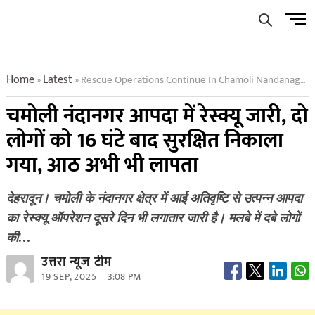
Skip
Men
to
Butto
content
Home
Latest
Rescue Operations Continue In Chamoli Nandanagar Disaster Two People Rescued After 16 Hours Eight Still Missing
»
»
चमोली नंदानगर आपदा में रेस्क्यू जारी, दो
लोगों को 16 घंटे बाद सुरक्षित निकाला
गया, आठ अभी भी लापता
देहरादून। चमोली के नंदानगर क्षेत्र में आई अतिवृष्टि से उत्पन्न आपदा
का रेस्क्यू ऑपरेशन दूसरे दिन भी लगातार जारी है। मलबे में दबे लोगों
की…
उत्तरा न्यूज टीम
19 SEP, 2025
3:08 PM