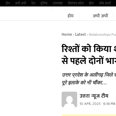
Skip
होम
अभी अभी
देश
दुनिया
उत्तराखंड
हिमांचल प्रदेश
खेल
जॉब अलर्ट
to
होम
अभी अभी
content
Home
Latest
Relationships Put T
»
»
रिश्तों को किया
से पहले दोनों भा
उत्तर प्रदेश के अलीगढ़ जिले 
पूरे इलाके को भी चौंका…
उत्तरा न्यूज टीम
10 APR, 2025
6:56 PM