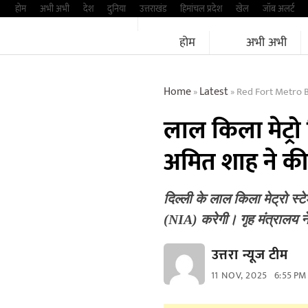
Skip
होम
अभी अभी
देश
दुनिया
उत्तराखंड
हिमांचल प्रदेश
खेल
जॉब अलर्ट
to
होम
अभी अभी
content
Home
Latest
Red Fort Metro 
»
»
लाल किला मेट्रो
अमित शाह ने की
दिल्ली के लाल किला मेट्रो स्ट
(NIA) करेगी। गृह मंत्रालय 
उत्तरा न्यूज टीम
11 NOV, 2025
6:55 PM