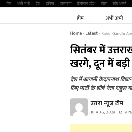
Skip
होम
अभी अभी
देश
दुनिया
उत्तराखंड
हिमांचल प्रदेश
खेल
जॉब अलर्ट
to
होम
अभी अभी
content
Home
Latest
Rahul Gandhi And 
»
»
सितंबर में उत्तर
खरगे, दून में बड़
देश में आगामी केदारनाथ विधा
लिए पार्टी के शीर्ष नेता राहुल
उत्तरा न्यूज टीम
10 AUG, 2024
12:19 P