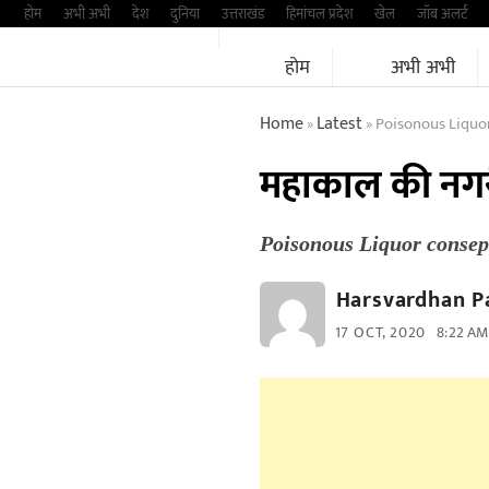
Skip
होम
अभी अभी
देश
दुनिया
उत्तराखंड
हिमांचल प्रदेश
खेल
जॉब अलर्ट
to
होम
अभी अभी
content
Home
Latest
Poisonous Liquo
»
»
महाकाल की नगरी
Poisonous Liquor consep
Harsvardhan P
17 OCT, 2020
8:22 AM