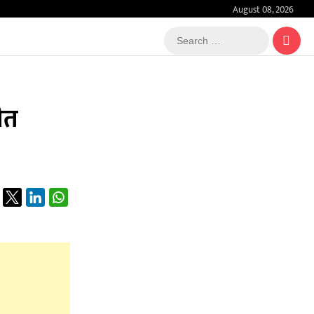
August 08, 2026
Search
…
ौत