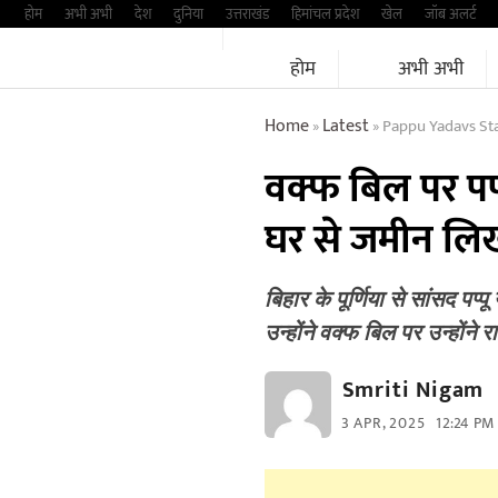
Skip
होम
अभी अभी
देश
दुनिया
उत्तराखंड
हिमांचल प्रदेश
खेल
जॉब अलर्ट
to
होम
अभी अभी
content
Home
Latest
Pappu Yadavs Stat
»
»
वक्फ बिल पर पप्
घर से जमीन लि
बिहार के पूर्णिया से सांसद प
उन्होंने वक्फ बिल पर उन्होंने
Smriti Nigam
3 APR, 2025
12:24 PM