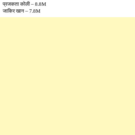
प्रजकता कोली – 8.8M
जाकिर खान – 7.8M