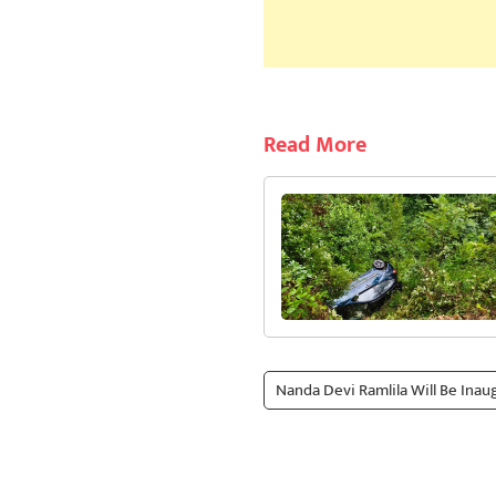
Read More
Nanda Devi Ramlila Will Be Ina