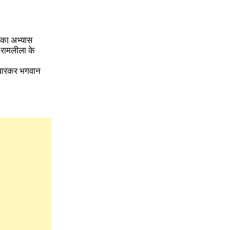
न का अभ्यास
 रामलीला के
 पधारकर भगवान