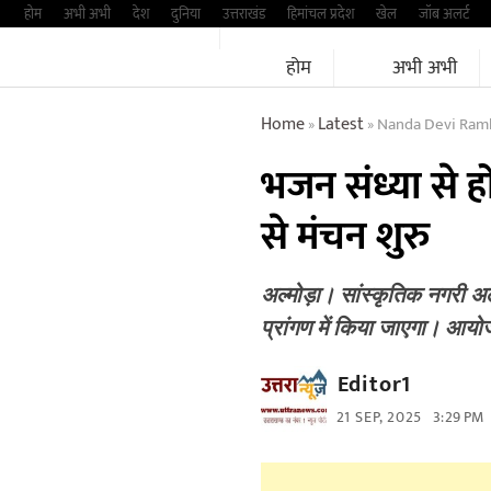
Skip
होम
अभी अभी
देश
दुनिया
उत्तराखंड
हिमांचल प्रदेश
खेल
जॉब अलर्ट
to
होम
अभी अभी
content
Home
Latest
Nanda Devi Ramli
»
»
भजन संध्या से ह
से मंचन शुरु
अल्मोड़ा। सांस्कृतिक नगरी अल
प्रांगण में किया जाएगा। आय
Editor1
21 SEP, 2025
3:29 PM