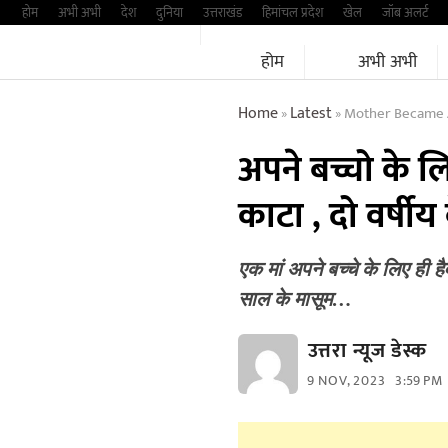
Skip
होम
अभी अभी
देश
दुनिया
उत्तराखंड
हिमांचल प्रदेश
खेल
जॉब अलर्ट
to
होम
अभी अभी
content
Home
Latest
Mother Became A
»
»
अपने बच्चो के लि
काटा , दो वर्षीय
एक मां अपने बच्चे के लिए ही ह
साल के मासूम…
उत्तरा न्यूज डेस्क
9 NOV, 2023
3:59 PM