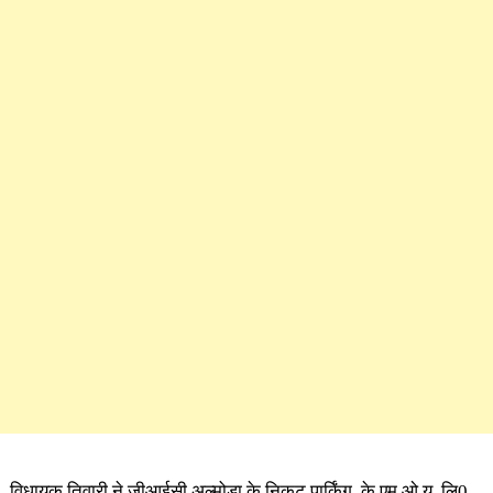
विधायक तिवारी ने जीआईसी अल्मोड़ा के निकट पार्किंग, के.एम.ओ.यू. लि0