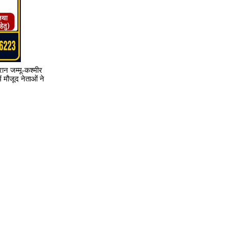
ान जम्मू-कश्मीर
ं मौजूद नेताओं ने