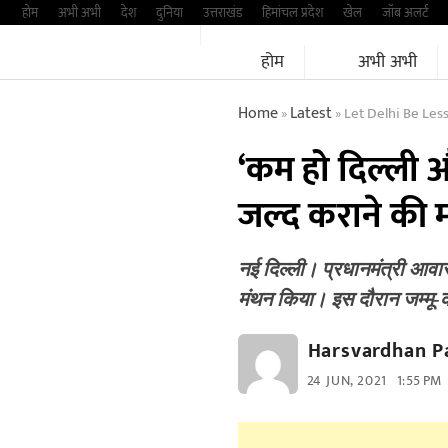
Skip
होम
अभी अभी
देश
दुनिया
उत्तराखंड
हिमांचल प्रदेश
खेल
जॉब अलर्ट
to
होम
अभी अभी
content
Home
Latest
Let Delhi Be Les
»
»
‘कम हो दिल्ली औ
जल्द कराने की म
नई दिल्ली। प्रधानमंत्री आवास 
मंथन किया। इस दौरान जम्मू
Harsvardhan P
24 JUN, 2021
1:55 PM