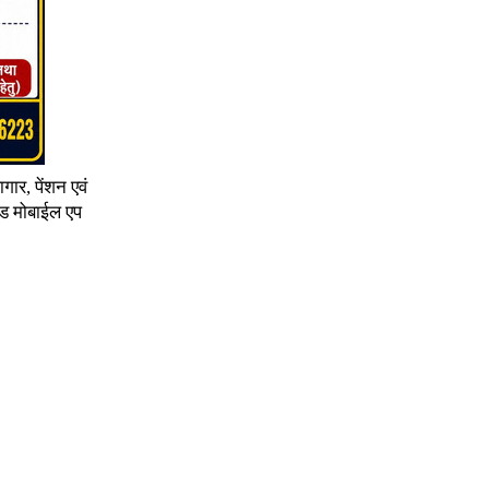
गार, पेंशन एवं
ॉइड मोबाईल एप