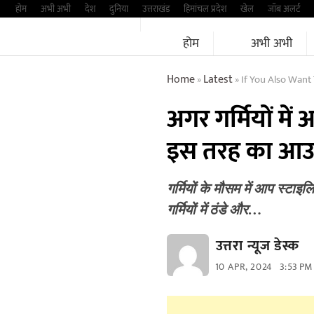
Skip
होम
अभी अभी
देश
दुनिया
उत्तराखंड
हिमांचल प्रदेश
खेल
जॉब अलर्ट
to
होम
अभी अभी
content
Home
Latest
If You Also Want
»
»
अगर गर्मियों में
इस तरह का आ
गर्मियों के मौसम में आप स्टाइ
गर्मियों में ठंडे और…
उत्तरा न्यूज डेस्क
10 APR, 2024
3:53 PM