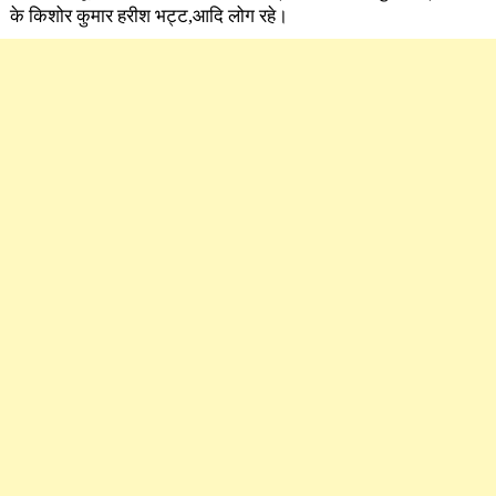
के किशोर कुमार हरीश भट्ट,आदि लोग रहे।