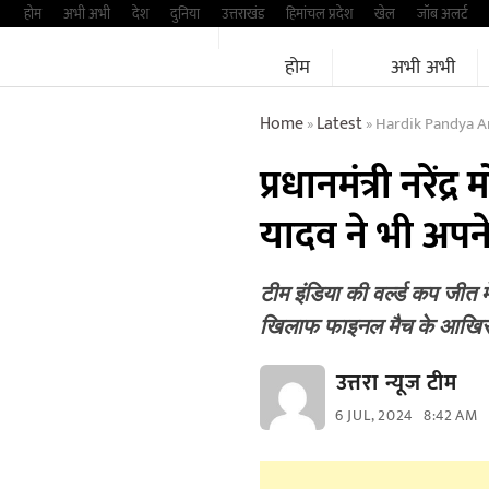
Skip
होम
अभी अभी
देश
दुनिया
उत्तराखंड
हिमांचल प्रदेश
खेल
जॉब अलर्ट
to
होम
अभी अभी
content
Home
Latest
Hardik Pandya And
»
»
प्रधानमंत्री नरेंद
यादव ने भी अप
टीम इंडिया की वर्ल्ड कप जीत
खिलाफ फाइनल मैच के आखिर
उत्तरा न्यूज टीम
6 JUL, 2024
8:42 AM