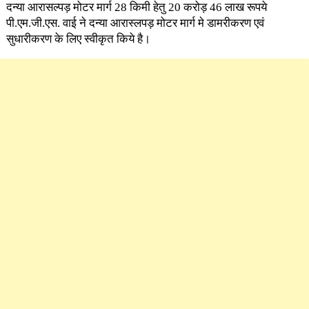
दन्या आरासल्पड़ मोटर मार्ग 28 किमी हेतु 20 करोड़ 46 लाख रूपये
पी.एम.जी.एस. वाई ने दन्या आरास्लपड़ मोटर मार्ग मे डामरीकरण एवं
सुधारीकरण के लिए स्वीकृत किये है।