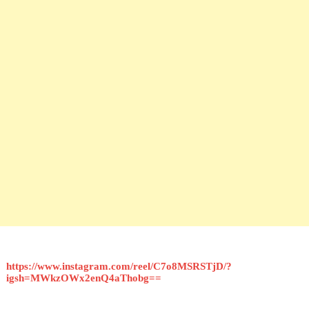
https://www.instagram.com/reel/C7o8MSRSTjD/?
igsh=MWkzOWx2enQ4aThobg==