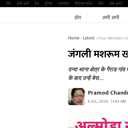
Skip
होम
अभी अभी
देश
दुनिया
उत्तराखंड
हिमांचल प्रदेश
खेल
जॉब अलर्ट
to
होम
अभी अभी
content
Home
Latest
Four Members Of 
»
»
जंगली मशरूम खा
दन्या थाना क्षेत्र के गैराड ग
के बाद उन्हें बेस…
Pramod Chandr
8 JUL, 2026
11:43 AM