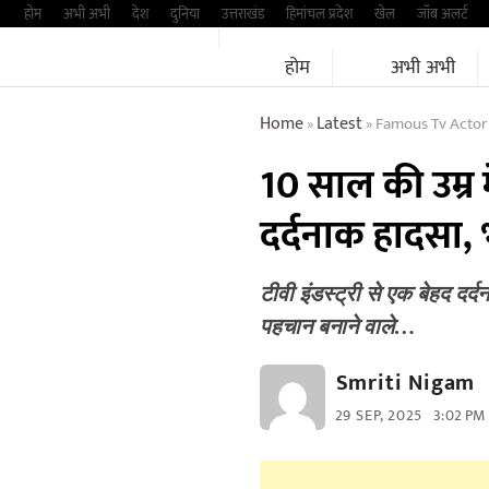
Skip
होम
अभी अभी
देश
दुनिया
उत्तराखंड
हिमांचल प्रदेश
खेल
जॉब अलर्ट
to
होम
अभी अभी
content
Home
Latest
Famous Tv Actor V
»
»
10 साल की उम्र 
दर्दनाक हादसा,
टीवी इंडस्ट्री से एक बेहद दर
पहचान बनाने वाले…
Smriti Nigam
29 SEP, 2025
3:02 PM