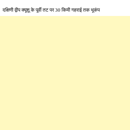
दक्षिणी द्वीप क्यूशू के पूर्वी तट पर 30 किमी गहराई तक भूकंप