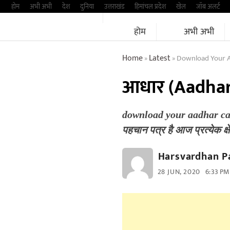
Skip
होम
अभी अभी
देश
दुनिया
उत्तराखंड
हिमांचल प्रदेश
खेल
जॉब अलर्ट
to
होम
अभी अभी
content
Home
Latest
Download Your A
»
»
आधार (Aadhar) क
download your aadhar card
पहचान पत्र है आज प्रत्येक क
Harsvardhan P
28 JUN, 2020
6:33 PM