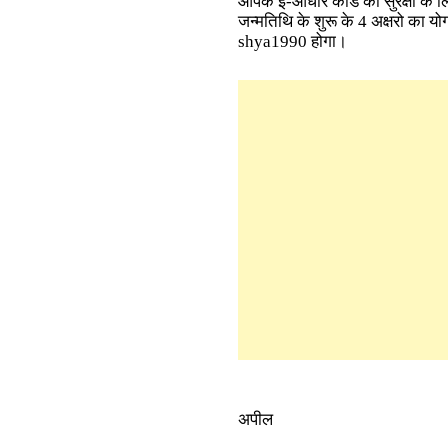
आपके ई-आधार कार्ड की सुरक्षा क
जन्मतिथि के शुरू के 4 अक्षरो का यो
shya1990 होगा।
अपील