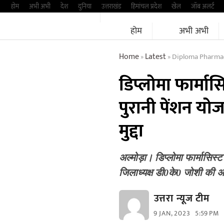
Skip
होम
अभी अभी
देश
दुनिया
उत्तराखंड
हिमांचल प्रदेश
खेल
जॉब अलर्ट
to
होम
अभी अभी
content
Home
Latest
Diploma Pharmac
»
»
डिप्लोमा फार्मा
पुरानी पेंशन यो
मुद्दा
अल्मोड़ा। डिप्लोमा फार्मासि
जिलाध्यक्ष डी0के0 जोशी की अ
उत्तरा न्यूज टीम
9 JAN, 2023
5:59 PM