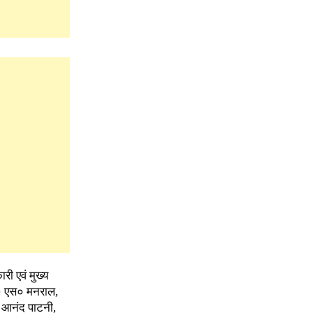
ी एवं मुख्य
ी० एस० मनराल,
ी आनंद पाटनी,