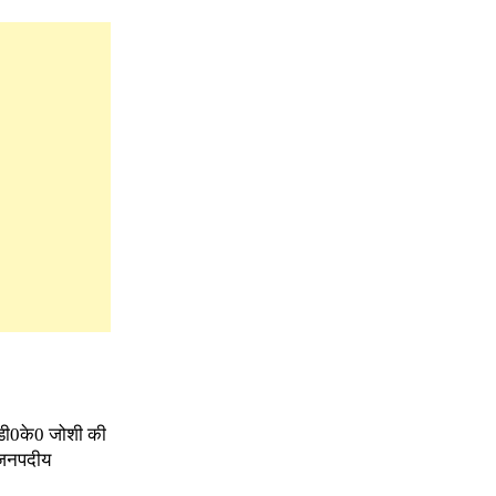
 डी0के0 जोशी की
े जनपदीय