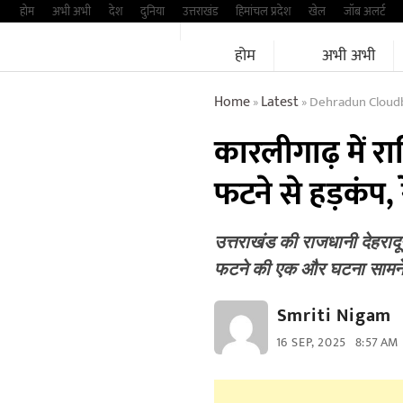
Skip
होम
अभी अभी
देश
दुनिया
उत्तराखंड
हिमांचल प्रदेश
खेल
जॉब अलर्ट
to
होम
अभी अभी
content
Home
Latest
Dehradun Cloudb
»
»
कारलीगाढ़ में रात
फटने से हड़कंप, 
उत्तराखंड की राजधानी देहरादून 
फटने की एक और घटना साम
Smriti Nigam
16 SEP, 2025
8:57 AM